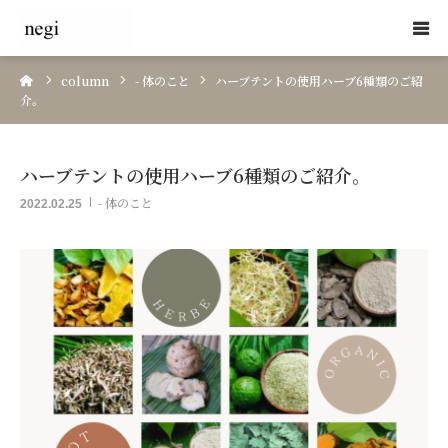
ーム
column
- 体のこと
ハーブテントの使用ハーブ6種類のご紹
HOME
介。
体のケア【深層筋セラピー】
ハーブテントの使用ハーブ6種類のご紹介。
肌のケア【肌育・天然ハーブフェイシャル】
- 体のこと
2022.02.25
日本の森のアロマ【Yuica】
School
セラピスト紹介 / 根岸恭子
コラム