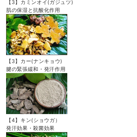
【3】カミンオイ(ガジュツ)
肌の保湿と抗酸化作用
【3】カー(ナンキョウ)
腱の緊張緩和・発汗作用
【4】キン(ショウガ）
発汗効果・殺菌効果