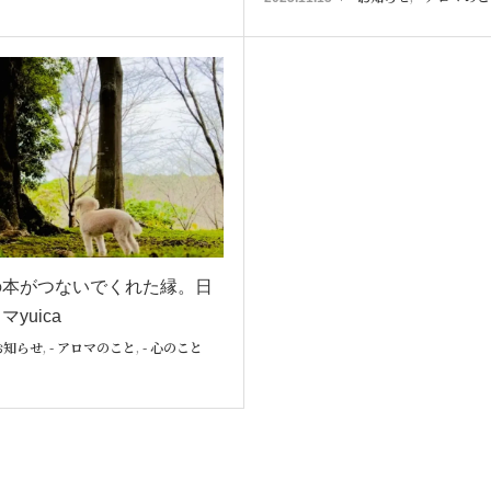
の本がつないでくれた縁。日
yuica
 お知らせ
,
- アロマのこと
,
- 心のこと