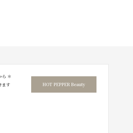
から ＊
HOT PEPPER Beauty
けます