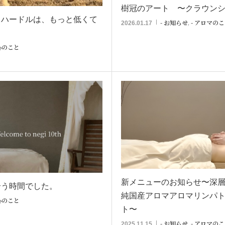
樹冠のアート 〜クラウン
るハードルは、もっと低くて
- お知らせ
,
- アロマの
2026.01.17
 心のこと
新メニューのお知らせ〜深
合う時間でした。
純国産アロマアロマリンパ
 心のこと
ト〜
- お知らせ
,
- アロマの
2025.11.15