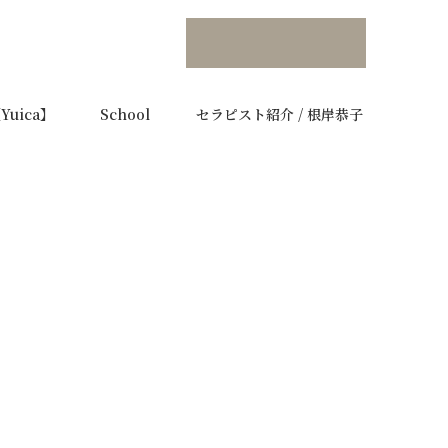
uica】
School
セラピスト紹介 / 根岸恭子