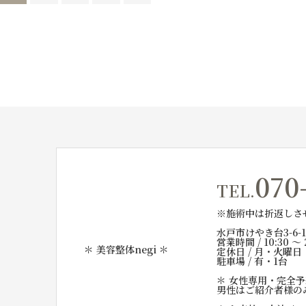
070
TEL.
※施術中は折返しさ
水戸市けやき台3-6-
営業時間 / 10:30 〜 
＊ 美容整体negi ＊
定休日 / 月・火曜日
駐車場 / 有・1台
＊ 女性専用・完全予
男性はご紹介者様の