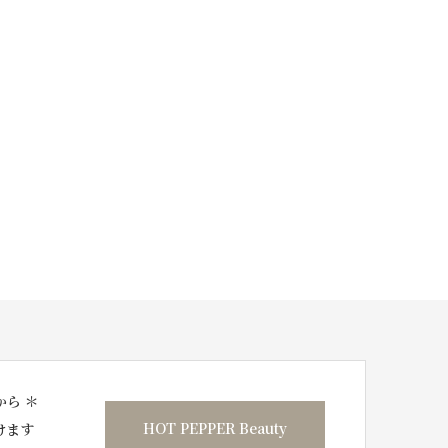
から ＊
HOT PEPPER Beauty
けます