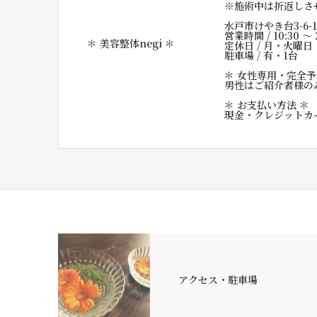
※施術中は折返しさ
水戸市けやき台3-6-
営業時間 / 10:30 〜 
＊ 美容整体negi ＊
定休日 / 月・火曜日
駐車場 / 有・1台
＊ 女性専用・完全予
男性はご紹介者様の
＊ お支払い方法 ＊
現金・クレジットカ
アクセス・駐車場