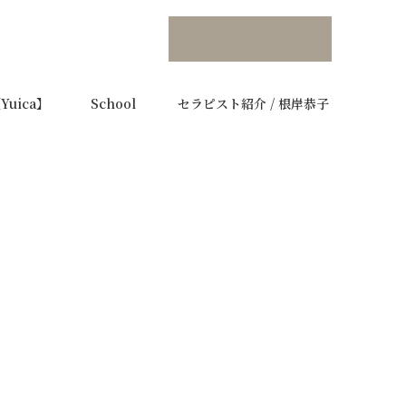
uica】
School
セラピスト紹介 / 根岸恭子