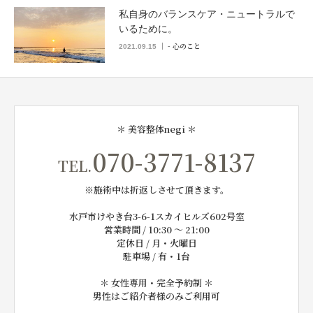
私自身のバランスケア・ニュートラルで
いるために。
- 心のこと
2021.09.15
空き状況｜24時間ネット予約
ちょっと聞きたい ( LINE )
＊ 美容整体negi ＊
アクセス・Q&A
070-3771-8137
TEL.
※施術中は折返しさせて頂きます。
水戸市けやき台3-6-1スカイヒルズ602号室
営業時間 / 10:30 〜 21:00
定休日 / 月・火曜日
駐車場 / 有・1台
＊ 女性専用・完全予約制 ＊
男性はご紹介者様のみご利用可