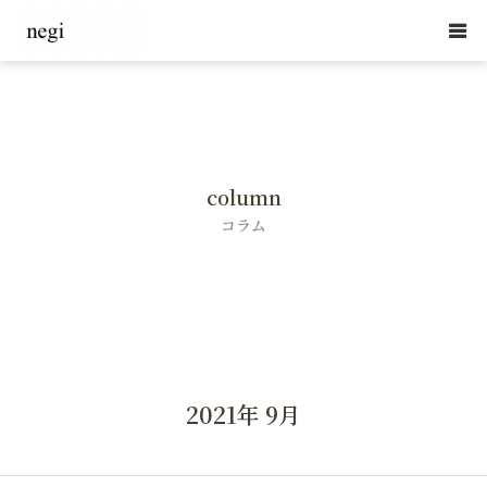
HOME
体のケア【深層筋セラピー】
column
肌のケア【肌育・天然ハーブフェイシャル】
コラム
日本の森のアロマ【Yuica】
School
セラピスト紹介 / 根岸恭子
2021年 9月
コラム