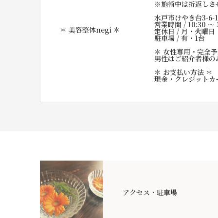
※施術中は折返しさ
水戸市けやき台3-6-
営業時間 / 10:30 〜 
＊ 美容整体negi ＊
定休日 / 月・火曜日
駐車場 / 有・1台
＊ 女性専用・完全予
男性はご紹介者様の
＊ お支払い方法 ＊
現金・クレジットカ
アクセス・駐車場