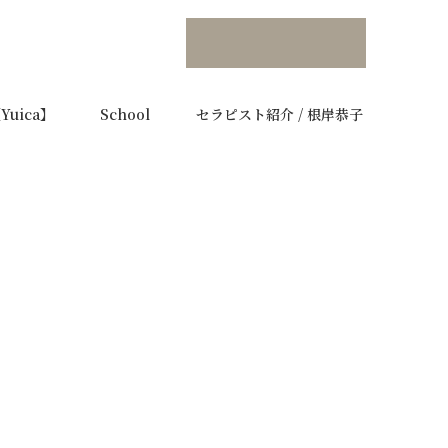
uica】
School
セラピスト紹介 / 根岸恭子