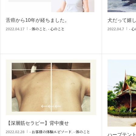
舌癌から10年が経ちました。
犬だって嬉
- 体のこと
,
- 心のこと
- 
2022.04.17
2022.04.7
【深層筋セラピー】背中痩せ
- お客様の体験エピソード
,
- 体のこと
2022.02.28
ハーブテン