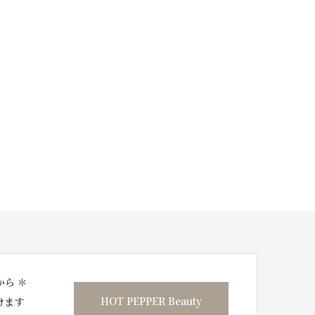
から ＊
HOT PEPPER Beauty
けます